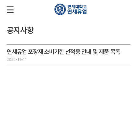
☰
로
회
그
원
인
가
입
공지사항
회
사
소
연세유업 포장재 소비기한 선적용 안내 및 제품 목록
2022-11-11
개
제
품
소
개