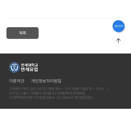
브
랜
드
SHOP
스
목록
토
리
홍
이용약관
개인정보처리방침
보
고객센터 080-361-2000 (평일 9시 ~ 17시 30분 / 점심 12 ~ 13시) l
관
03722 서울시 서대문구 연세로 50 연세대학교 연세유업
COPYRIGHT© YONSEI MILK. ALL RIGHT RESERVED.
인
재